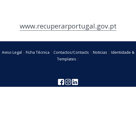
www.recuperarportugal.gov.pt
Aviso Legal
|
Ficha Técnica
|
Contactos/Contacts
|
Noticias
|
Identidade &
Templates
|