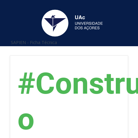
Está aqui
SAPIEN - Ficha Técnica
#Constru
o