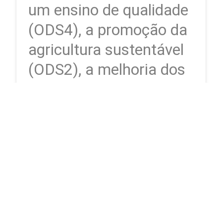
um ensino de qualidade
(ODS4), a promoção da
agricultura sustentável
(ODS2), a melhoria dos
sistemas de saúde
(ODS3), o apoio aos
sistemas de produção e
consumo responsáveis
(ODS12), a transição
verde e a
sustentabilidade