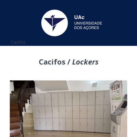
Está aqui
Cacifos
Cacifos /
Lockers