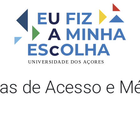
as de Acesso e M
provas de acesso e classificações do último candidato colocado p
Consulte aqui