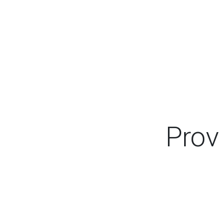
Prov
Informação útil para a sua candidatura como 