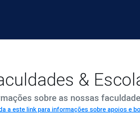
aculdades & Escol
rmações sobre as nossas faculdade
a a este link para informações sobre apoios e b