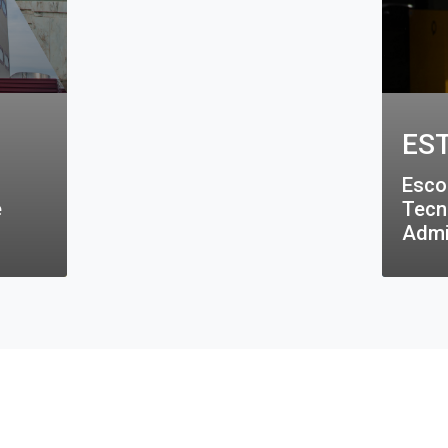
ES
Esco
e
Tecn
Admi