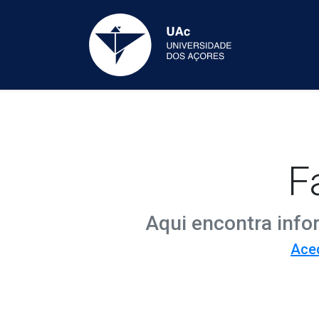
F
Aqui encontra info
Aced