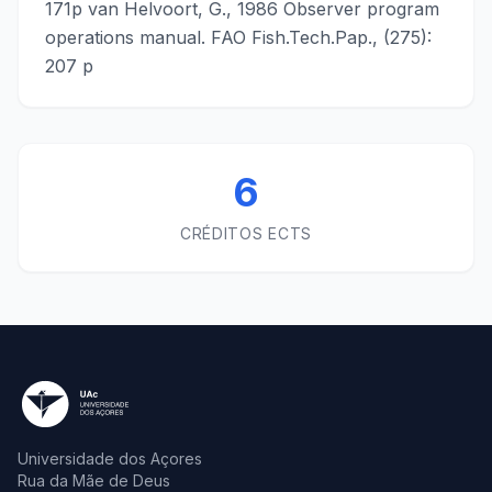
171p van Helvoort, G., 1986 Observer program
operations manual. FAO Fish.Tech.Pap., (275):
207 p
6
CRÉDITOS ECTS
Universidade dos Açores
Rua da Mãe de Deus