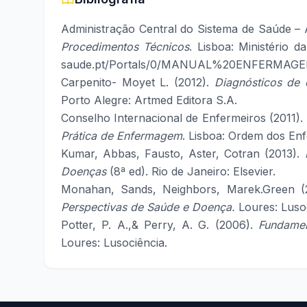
Administração Central do Sistema de Saúde –
Procedimentos Técnicos
. Lisboa: Ministério 
saude.pt/Portals/0/MANUAL%20ENFERMAGEM
Carpenito- Moyet L. (2012).
Diagnósticos de 
Porto Alegre: Artmed Editora S.A.
Conselho Internacional de Enfermeiros (2011).
Prática de Enfermagem
. Lisboa: Ordem dos Enf
Kumar, Abbas, Fausto, Aster, Cotran (2013).
Doenças
(8ª ed). Rio de Janeiro: Elsevier.
Monahan, Sands, Neighbors, Marek.Green (
Perspectivas de Saúde e Doença.
Loures: Lusod
Potter, P. A.,& Perry, A. G. (2006).
Fundamen
Loures: Lusociência.