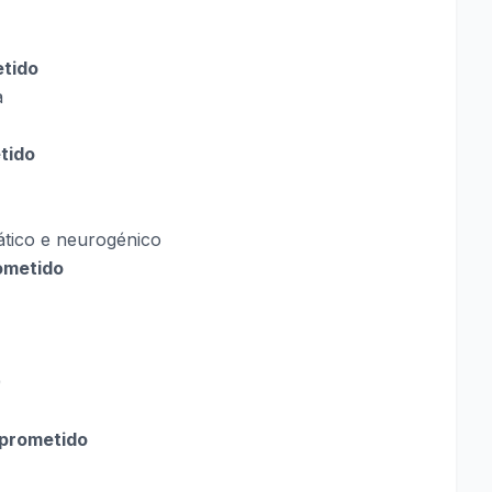
etido
a
tido
ático e neurogénico
ometido
)
mprometido