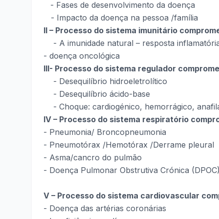
- Fases de desenvolvimento da doença
- Impacto da doença na pessoa /família
II – Processo do sistema imunitário comprom
- A imunidade natural – resposta inflamatóri
- doença oncológica
III- Processo do sistema regulador comprome
- Desequilíbrio hidroeletrolítico
- Desequilíbrio ácido-base
- Choque: cardiogénico, hemorrágico, anafil
IV – Processo do sistema respiratório compr
- Pneumonia/ Broncopneumonia
- Pneumotórax /Hemotórax /Derrame pleural
- Asma/cancro do pulmão
- Doença Pulmonar Obstrutiva Crónica (DPOC
V – Processo do sistema cardiovascular co
- Doença das artérias coronárias