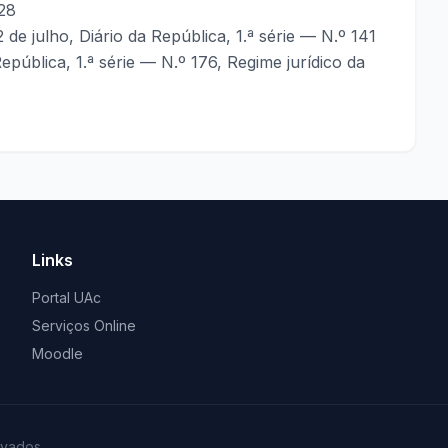
 28
de julho, Diário da República, 1.ª série — N.º 141
pública, 1.ª série — N.º 176, Regime jurídico da
Links
Portal UAc
Serviços Online
Moodle
rvados.