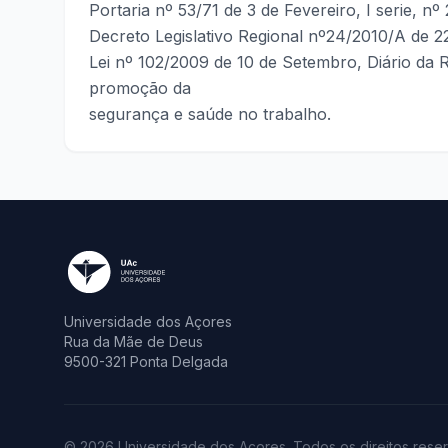
Portaria nº 53/71 de 3 de Fevereiro, I serie, nº
Decreto Legislativo Regional nº24/2010/A de 22 
Lei nº 102/2009 de 10 de Setembro, Diário da Re
promoção da
segurança e saúde no trabalho.
Universidade dos Açores
Rua da Mãe de Deus
9500-321 Ponta Delgada
© 2026 Universidade dos Açores. Todos os direitos rese