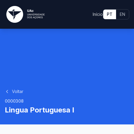
Início
PT
EN
Voltar
0000308
Lingua Portuguesa I