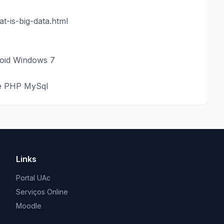
t-is-big-data.html
roid Windows 7
de PHP MySql
Links
Portal UAc
Serviços Online
Moodle