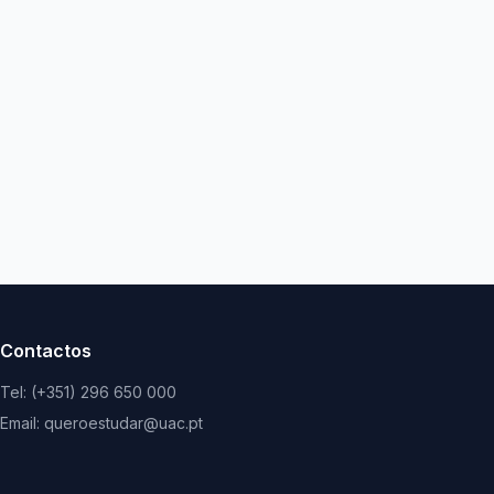
Contactos
Tel: (+351) 296 650 000
Email: queroestudar@uac.pt