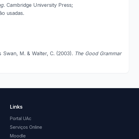
ng.
Cambridge University Press;
ão usadas.
s Swan, M. & Walter, C. (2003).
The Good Grammar
Links
Portal UAc
Serviços Online
Moodle