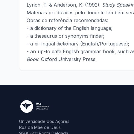
Lynch, T. & Anderson, K. (1992).
Study Speaki
Materiais produzidas pelo docente também ser
Obras de referência recomendadas:
- a dictionary of the English language;
- a thesaurus or synonyms finder;
- a bi-lingual dictionary (English/Portuguese);
- an up-to date English grammar book, such a
Book
. Oxford University Press.
Universidade dos Açores
Rua da Mãe de Deus
9500-321 Ponta Delgada