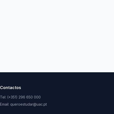
Contactos
Tel: (+351) 296 650 000
Email: queroestudar@uac.pt