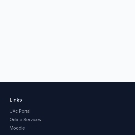
Links
UAc Portal
Online Services
Moodle