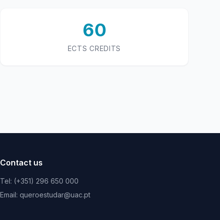
60
ECTS CREDITS
Contact us
Tel: (+351) 296 650 000
Email: queroestudar@uac.pt