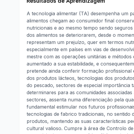
Resultados de Aprendizagem
A tecnologia alimentar (TA) desempenha um pap
alimentos chegam ao consumidor final conserva
nutricionais e ao mesmo tempo sendo seguros 
dos alimentos se deteriorarem, desde o momen
representam um prejuízo, quer em termos nutr
especialmente em países em vias de desenvolvi
mestre com as operações unitárias e métodos 
aumentado a sua estabilidade, e consequentem
pretende ainda conferir formação profissional
dos produtos lácteos, tecnologias dos produto
do pescado, sectores de especial importância t
determinares para as comunidades associadas a
sectores, assenta numa diferenciação pela qual
fundamental estimular nos futuros profissionai
tecnologias de fabrico tradicionais, no sentido
produtos, mantendo as suas características pec
cultural valioso. Cumpre à área de Controlo de