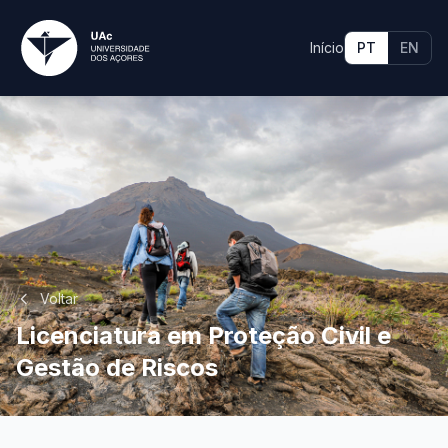
Início
PT
EN
Voltar
Licenciatura em Proteção Civil e
Gestão de Riscos