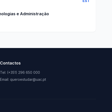
EST
nologias e Administração
Contactos
Tel: (+351) 296 650 000
Email: queroestudar@uac.pt