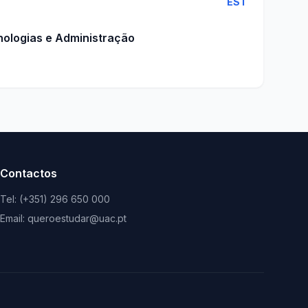
EST
nologias e Administração
Contactos
Tel: (+351) 296 650 000
Email: queroestudar@uac.pt