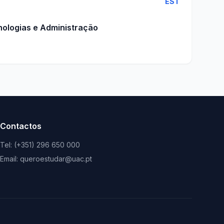
EST
nologias e Administração
Contactos
Tel: (+351) 296 650 000
Email: queroestudar@uac.pt