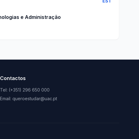
EST
nologias e Administração
Contactos
Tel: (+351) 296 650 000
Email: queroestudar@uac.pt