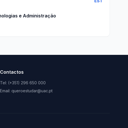
EST
nologias e Administração
Contactos
Tel: (+351) 296 650 000
Email: queroestudar@uac.pt