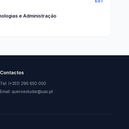
EST
nologias e Administração
Contactos
Tel: (+351) 296 650 000
Email: queroestudar@uac.pt