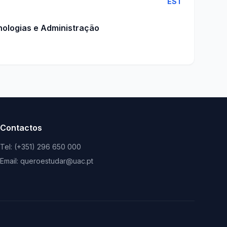
EST
nologias e Administração
Contactos
Tel: (+351) 296 650 000
Email: queroestudar@uac.pt