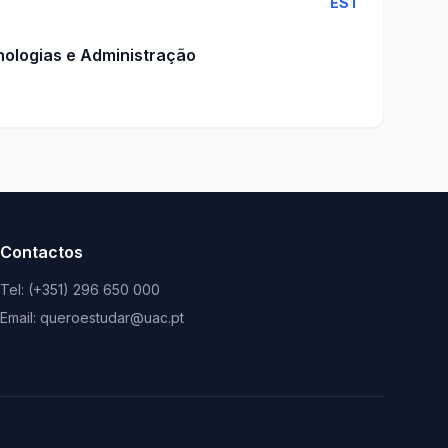
EST
nologias e Administração
Contactos
Tel: (+351) 296 650 000
Email: queroestudar@uac.pt