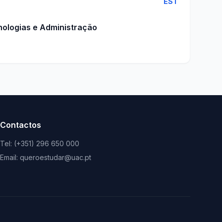
EST
nologias e Administração
Contactos
Tel: (+351) 296 650 000
Email: queroestudar@uac.pt